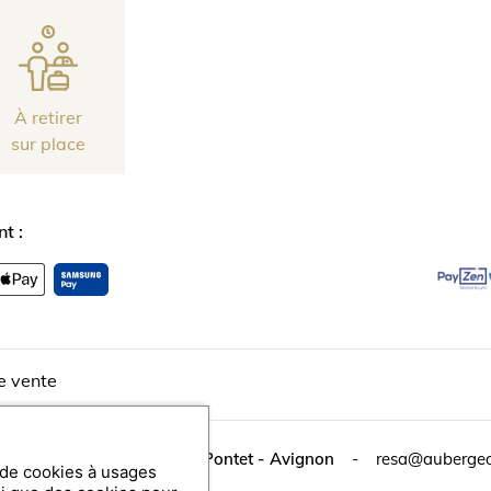
À retirer
sur place
t :
e vente
lée de Cassagne
84130
Le Pontet - Avignon
-
resa@auberge
n de cookies à usages