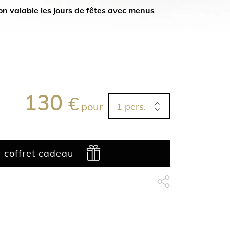
non valable les jours de fêtes avec menus
130
€
pour
e coffret cadeau
Partage Facebook
apythemev3.fo.share_t
Partage Linkedin