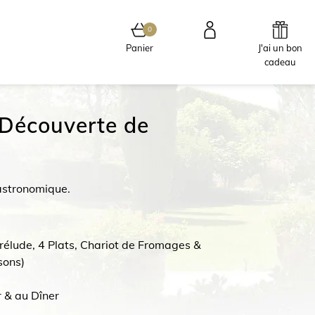
0
0 article au panier
Panier
J'ai un bon
cadeau
Découverte de
astronomique.
rélude, 4 Plats, Chariot de Fromages &
ssons)
 & au Dîner