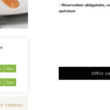
- Réservation obligatoire, 
spéciaux
et
m
Dim
Offrir c
m
Dim
ret cadeau