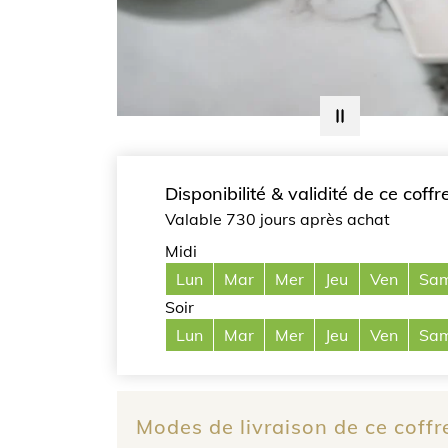
Disponibilité & validité de ce coffr
Valable 730 jours après achat
Midi
Lun
Mar
Mer
Jeu
Ven
Sa
Soir
Lun
Mar
Mer
Jeu
Ven
Sa
Modes de livraison de ce coff