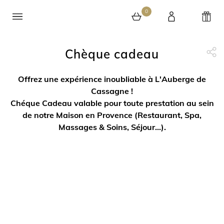
0
Chèque cadeau
0 article au panier
Partage Face
apytheme
Part
Offrez une expérience inoubliable à L'Auberge de
Cassagne !
Chéque Cadeau valable pour toute prestation au sein
de notre Maison en Provence (Restaurant, Spa,
Massages & Soins, Séjour...).