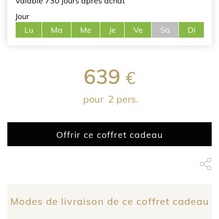
Valable 730 jours après achat
Jour
Lu
Ma
Me
Je
Ve
Sa
Di
639
€
pour
2 pers.
Offrir ce coffret cadeau
Partage Face
apytheme
Part
Modes de livraison de ce coffret cadeau