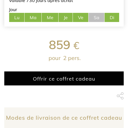
Valable 730 jours après achat
Jour
Lu
Ma
Me
Je
Ve
Sa
Di
859
€
pour
2 pers.
Offrir ce coffret cadeau
Partage Face
apytheme
Part
Modes de livraison de ce coffret cadeau